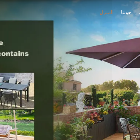
حولنا
المنزل