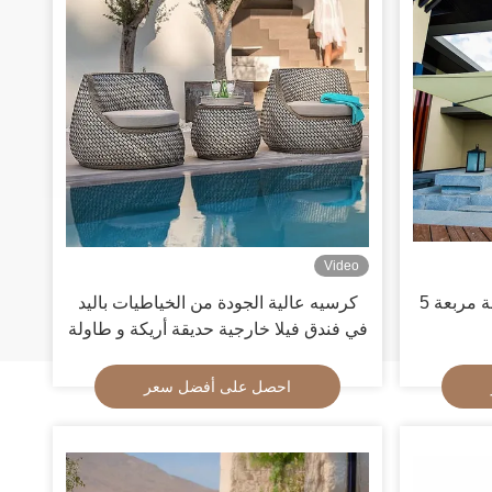
Video
مظلة حديقة مربعة 5M 6M 7M مع أضواء
كرسيه عالية الجودة من الخياطيات باليد
في فندق فيلا خارجية حديقة أريكة و طاولة
احصل على أفضل سعر