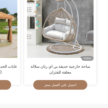
Video
ساحة خارجية حديقة بي اي رتان سلالة
غابات الحد
معلقة للفئران
3000
احصل على أفضل سعر
ا