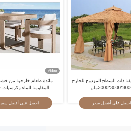
Video
يقة ذات السطح المزدوج للخارج
مائدة طعام خارجية من خشب
*3000*3000ملم
المقاومة للماء وكرسيات ح
حصل على أفضل سعر
احصل على أفضل سعر