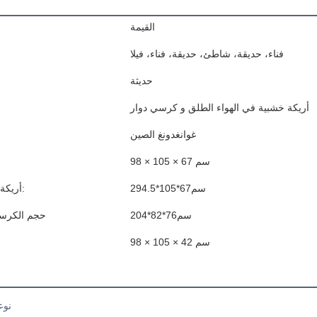
ا
القيمة
فناء، حديقة، شاطئ، حديقة، فناء، فيلا
حديثة
أريكة خشبية في الهواء الطلق و كرسي دوار
غوانغدونغ الصين
98 × 105 × 67 سم
294.5*105*67سم
أريكة ثلاث مقاعد حجم:
204*82*76سم
حجم الكرسي
98 × 105 × 42 سم
حجم 
نوع