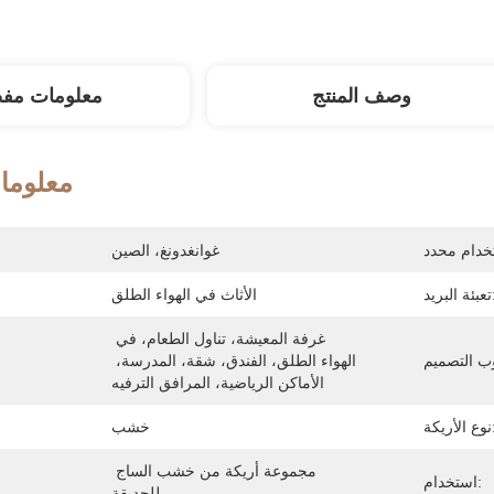
وصف المنتج
معلومات مف
معلوما
غوانغدونغ، الصين
لبريد:
الأثاث في الهواء الطلق
غرفة المعيشة، تناول الطعام، في 
الهواء الطلق، الفندق، شقة، المدرسة، 
الأماكن الرياضية، المرافق الترفيه
أريكة:
خشب
مجموعة أريكة من خشب الساج 
استخدام:
للحديقة