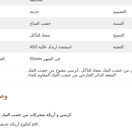
التصميم:
حديثة
السمة:
خشب الساج
النسيج:
مضاد للتآكل
التعبئة:
45D اسفنجة ارتداد عالية
50sets في الشهر
القدرة على العرض:
ي من خشب التيك مضاد للتآكل
, 
كرسي مفتوح من خشب التيك
المقعد الدائر الخارجي من خشب التيك المقاوم للماء
وصف
كرسي و أريكة متحركات من خشب التيك في
2024 Cyclamen كتالوج أريكة حديقة.pdf