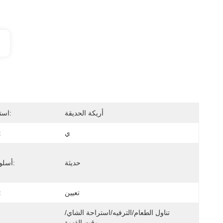
أريكة الحديقة
استخدام محدد:
ي
تعبئة ا
حديثة
أسلوب التصميم:
تعيين
نوع ال
تناول الطعام/الترفيه/استراحة الشاي/
وقت القهوة