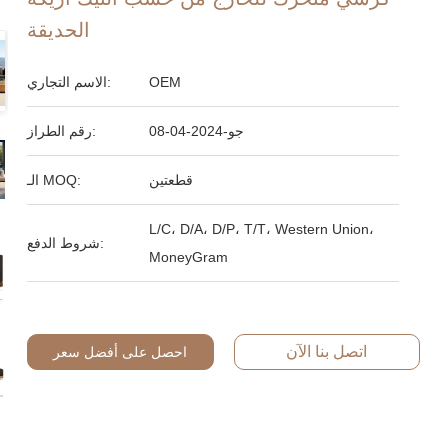
الحديقة
OEM
الاسم التجاري:
جو-2024-04-08
رقم الطراز:
قطعتين
الـ MOQ:
L/C، D/A، D/P، T/T، Western Union،
شروط الدفع:
MoneyGram
اتصل بنا الآن
احصل على أفضل سعر