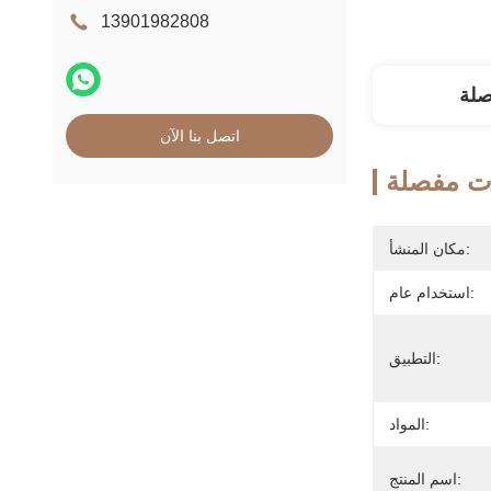
13901982808
صلة
اتصل بنا الآن
ت مفصلة
مكان المنشأ:
استخدام عام:
التطبيق:
المواد:
اسم المنتج: