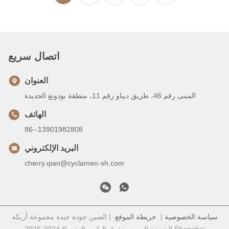
اتصال سريع
العنوان
المبنى رقم 46، طريق ديباو رقم 11، منطقة بودونغ الجديدة
الهاتف
86--13901982808
البريد الإلكتروني
cherry.qian@cyclamen-sh.com
سياسة الخصوصية
|
خريطة الموقع
| الصين جودة جيدة مجموعة أريكة
الحديقة المورد. حقوق الطبع والنشر © 2024-2026 Shanghai