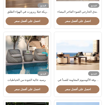
فيديو
فيديو
فندق الخارجي الضوء الفاخر البيضاء
أريكة فيلا ريزورت في الهواء الطلق
PE الراطان أريكة مجموعة فناء
مع تصميم إطار الألومنيوم
الحديقة الأثاث المعدني المقاوم للماء
احصل على أفضل سعر
احصل على أفضل سعر
فيديو
فيديو
صوفة الألومنيوم المقاومة للصدأ في
كرسيه عالية الجودة من الخياطيات
الطراز الشمالي الراقي
باليد في فندق فيلا خارجية حديقة أريكة
و طاولة
احصل على أفضل سعر
احصل على أفضل سعر