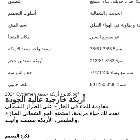
ا، فناء، حديقة، فناء، منتجع
التطبيق
الحديث / الشمالية
أسلوب التصميم
ة و طاولة في الهواء الطلق
اسم المنتج
غوانغدونغ الصين
مكان المنشأ
78*81.3*63.5سم
مقعد واحد مقعد الأريكة:
213*81.3*63.5سم
أريكة مقعدين حجم:
71*71*43سم مع وسادة
حجم الدواسة:
50.8*50.8*38.1سم
مقعد جانبي:
2024 Cyclamen كتالوج أريكة حديقة.pdf
أريكة خارجية عالية الجودة
مقاومة للماء في الخارج على الطراز الشمالي
نقدم لك حياة مريحة، استمتع الجو الشمالي الطازج
والطبيعي، الأريكة بسيطة وأنيقة.
فكرة المصمم