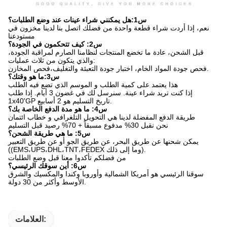
س1:هل يمكنني شراء عينات عند وضع الطلبات؟
نعم، إذا أردت شراء قطعة واحدة من فضلك اتصل بنا لدينا مخزون في
مستودعنا
س2: كيف تتحكمون في الجودة؟
قبل الشحن، عادة ما تخضع المنتجات لنظامنا الصارم لمراقبة الجودة،
والذي يتكون من ثلاث عمليات:
فحص جودة المواد الخام، اختبار جودة التعبئة والتغليف،فحص المخازن.
س3:ما هو وقتك؟
هذا يعتمد على كمية الطلب و الموسم الذي تضع فيه الطلب
إذا كنت تريد شراء عينة. سنرسل لك في غضون 3 أيام. إذا طلب
1x40'GP تاريخ التسليم هو 2 أسابيع.
س4: ما هو مدة الدفع الخاصة بك؟
طريقة الدفع المفضلة لدينا هي التحويل التلغرافي و خطاب ائتمان
نحن نقبل 30% مدفوع مسبقاً + 70% رصيد قبل التسليم
س5: ما هي طريقة الشحن؟
يمكن شحنها عن طريق البحر، عن طريق الجو أو عن طريق التعبير
((EMS،UPS،DHL،TNT،FEDEX وما إلى ذلك).
من فضلكم تأكدوا معنا قبل وضع الطلبات
س6: أين سوقك الرئيسي؟
سوقنا الرئيسي هو أمريكا الشمالية وأوروبا وكندا والمكسيك والشرق
الأوسط وأكثر من 30 دولة.
العلامات: