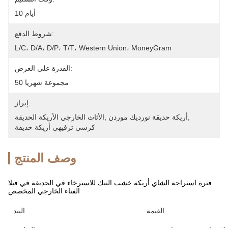
10 أيام
شروط الدفع:
L/C، D/A، D/P، T/T، Western Union، MoneyGram
القدرة على العرض:
50 مجموعة شهريا
إبراز:
, 
أريكة حديقة نورديك موردن
, 
الأثاث الخارجي الأريكة الحديقة
كرسي ترفيهي أريكة حديقة
وصف المنتج
فترة استراحة الشاي أريكة خشب التيك للاسترخاء في الحديقة في فيلا
الفناء الخارجي المخصص
القيمة
البند