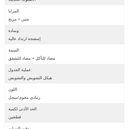
المزايا:
متين + مريح
وسادة:
إسفنجة ارتداد عالية
السمة:
مضاد للتآكل + مضاد للتشقق
عملية الجدول:
هيكل التشويش والتشويش
اللون:
رمادي مجوى/سجل
الحد الأدنى لكمية:
قطعتين
وقت التسليم: