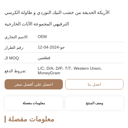
الأريكة الحديقة من خشب التيك النوردي و طاولة الكرسي
الترفيهي المجموعة الأثاث الخارجية
OEM
الاسم التجاري:
جو-2024-04-12
رقم الطراز:
قطعتين
الـ MOQ:
L/C، D/A، D/P، T/T، Western Union،
شروط الدفع:
MoneyGram
اتصل بنا
احصل على أفضل سعر
وصف المنتج
معلومات مفصلة
معلومات مفصلة