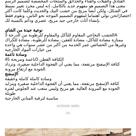
الفنادق والفيلات والفناء والحدائق والمنتجات المخصصة لتصميم الرسم
معنى هذا التصميم هو مفهوم جديد بالكامل، إنه ليس مجرد تغيير بسيط
في الشكل، ولكن أيضا مزيج من خشب التيك والحديث.وكلما كانت أكثر
اختصارًانحن نولي اهتماما لمفهوم التصميم الموجه نحو الناس، ونقوم فقط
بإنشاء أثاث خارجي جيد مريح، عصري ودائم بالنسبة لك.
نوعية جيدة من الشاي
الخشب النخاعي المقاوم للتآكل والمقاوم للرطوبة من الدرجة 3A
ممتازة مضادة للتآكل، مضادة للعفن، مضادة للرطوبة، مضادة للكراك
وغيرها من الخصائص عمر الخدمة من أكثر من عشر سنوات هي واحدة
من خيارات المواد الخارجية
وسادة ناعمة
ناعمة ومريحة 45D الكثافة القطن
كثافة الإسفنج مرتفعة، مما يعني أن الفجوة الداخلية صغيرة، وتزداد
الجودة مع ارتفاع مرونة.
الإسفنج
وسادة كاملة كاملة وخفيفة
كثافة الإسفنج مرتفعة، مما يعني أن الفجوة الداخلية صغيرة ويتزايد
الجودة مع المرونة العالية. هو مريح وليس متعب عند الجلوس لفترة
طويلة
مناسبة لترقية المباني الخارجية