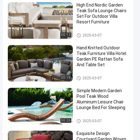
High End Nordic Garden
Teak Sofa Lounge Chairs
Set For Outdoor Villa
Resort Furniture
Teak Wood Table And Sofa
00:13
2025-03-07
Hand Knitted Outdoor
Teak Furniture Villa Hotel
Garden PE Rattan Sofa
And Table Set
Aluminum Table And Sofa
00:18
2025-03-07
Simple Modern Garden
Pool Teak Wood
Aluminum Leisure Chair
Lounge Bed For Sleeping
كرسي صالة ومقعد
00:26
2025-03-07
Exquisite Design
Courtyard Garden Woven