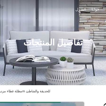
حولنا
المنزل
تفاصيل المنتجات
مظلة غطاء مزدوج وسط عمود المظلات رادي 1.35m للحديقة والشاطئ