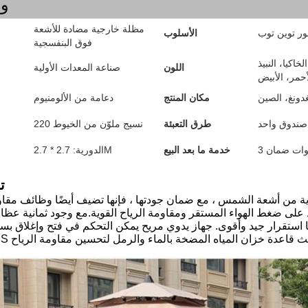
وص
مظلة خارجية مضادة للأشعة
ر توين توب
الأسلوب
فوق البنفسجية
خاكيا، النبيذ
اللون
صناعة المعدات الأولية
أحمر، الأبيض
دونغ، الصين
مكان المنتج
دعامة من الألومنيوم
صندوق واحد
طرق التعبئة
220 نسيج ملوّن من الخيوط
نوات ضمان
خدمة ما بعد البيع
الدورية: 2.7 * 2.7M
ت
اية من أشعة الشمس ، مع ضمان جودتها ، فإنها تضيف أيضًا وظائف مقاو
 على ضغط الهواء المستقر ومقاومة الرياح القوية.
مع وجود ثمانية عظ
 استقرار جيد وأقوى. جهاز يدوي مريح يمكن التحكم في فتح وإغلاق بسه