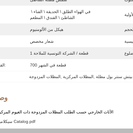
في الهواء الطلق \ الحديقة \ الفناء \ 
الشاطئ \ الفندق \ المطعم
هيكل من الألومنيوم
شعار مخصص
1 قطعة / الشركة التونسية للملاحة
700 قطعة في الشهر
القدرة على العرض:
بيتش سنتر بول مظلة
, 
المظلات المركزية
, 
المظلات المزدوجة
وصف
الأثاث الخارجي حسب الطلب المظلات المزدوجة ذات الغيوم المركز
2024 سيكلامين باتيو أمبيلا Catalog.pdf