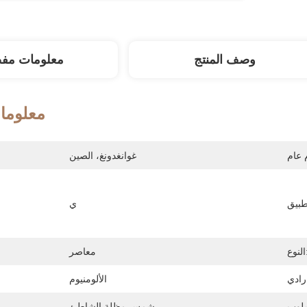
وصف المنتج
معلومات مف
معلوما
غوانغدونغ، الصين
ي
وع:
معاصر
أسلو
الألومنيوم
شمس مظلة الشاطئ