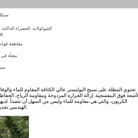
سيكلو
الشوكولاته، الخضراء الداكنة، ال
ال
مقاطعة قوانغ
معبأة في 
3 س
تحتوي المظلة على نسيج البوليستر عالي الكثافة المقاوم للماء والوق
لأشعة فوق البنفسجية.
إزالة الحرارة المزدوجة ومقاومة الرياح، الحفاظ
الكربون، والتي هي مقاومة للماء وليس من السهل أن تتصدأ. لديها
تحديث قاعدة خزان المياه المضخة بالماء والرمل لتحسين مقاومة الرياح.
البلاستيكي لـ ABS الهندسي