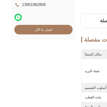
13901982808
صلة
اتصل بنا الآن
ت مفصلة
مكان المنشأ:
تعبئة البريد:
ب التصميم:
مادة القطب:
اسم المنتج: