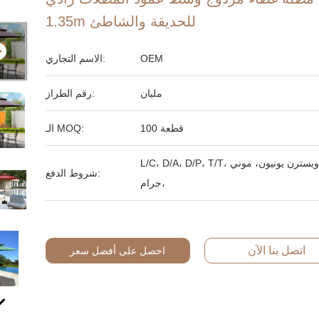
1.35m للحديقة والشاطئ
OEM
الاسم التجاري:
مليان
رقم الطراز:
100 قطعة
الـ MOQ:
L/C، D/A، D/P، T/T، ويسترن يونيون، موني
شروط الدفع:
جرام،
اتصل بنا الآن
احصل على أفضل سعر