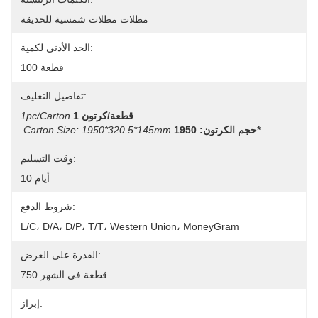
مظلات مظلات شمسية للحديقة
الحد الأدنى لكمية:
100 قطعة
تفاصيل التغليف:
1 قطعة/كرتون
1pc/carton
حجم الكرتون: 1950*
Carton Size: 1950*320.5*145mm
وقت التسليم:
10 أيام
شروط الدفع:
L/C، D/A، D/P، T/T، Western Union، MoneyGram
القدرة على العرض:
750 قطعة في الشهر
إبراز: