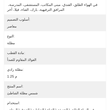
في الهواء الطلق، الفندق، مبنى المكاتب، المستشفى، المدرسة، 
المرافق الترفيهية، بارك، الفناء، فيلا، أخر
أسلوب التصميم:
معاصر
النوع:
مظلة
مادة القطب:
الفولاذ المقاوم للصدأ
مظلة رادي:
1.25 م
اسم المنتج:
شمس مظلة الشاطئ
استخدام:
في الهواء الطلق \ الحديقة \ الفناء \ الشاطئ \ الفندق \ المطعم