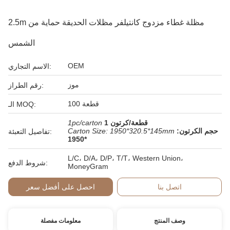
2.5m مظلة غطاء مزدوج كانتيلفر مظلات الحديقة حماية من
الشمس
OEM
الاسم التجاري:
موز
رقم الطراز:
100 قطعة
الـ MOQ:
1 قطعة/كرتون
1pc/carton
حجم الكرتون:
Carton Size: 1950*320.5*145mm
تفاصيل التعبئة:
1950*
L/C، D/A، D/P، T/T، Western Union،
شروط الدفع:
MoneyGram
اتصل بنا
احصل على أفضل سعر
وصف المنتج
معلومات مفصلة