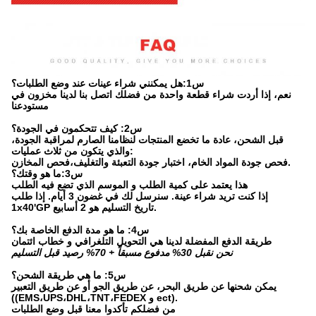
س1:هل يمكنني شراء عينات عند وضع الطلبات؟
نعم، إذا أردت شراء قطعة واحدة من فضلك اتصل بنا لدينا مخزون في
مستودعنا
س2: كيف تتحكمون في الجودة؟
قبل الشحن، عادة ما تخضع المنتجات لنظامنا الصارم لمراقبة الجودة،
والذي يتكون من ثلاث عمليات:
فحص جودة المواد الخام، اختبار جودة التعبئة والتغليف،فحص المخازن.
س3:ما هو وقتك؟
هذا يعتمد على كمية الطلب و الموسم الذي تضع فيه الطلب
إذا كنت تريد شراء عينة. سنرسل لك في غضون 3 أيام. إذا طلب
1x40'GP تاريخ التسليم هو 2 أسابيع.
س4: ما هو مدة الدفع الخاصة بك؟
طريقة الدفع المفضلة لدينا هي التحويل التلغرافي و خطاب ائتمان
نحن نقبل 30% مدفوع مسبقاً + 70% رصيد قبل التسليم
س5: ما هي طريقة الشحن؟
يمكن شحنها عن طريق البحر، عن طريق الجو أو عن طريق التعبير
((EMS،UPS،DHL،TNT،FEDEX و ect).
من فضلكم تأكدوا معنا قبل وضع الطلبات