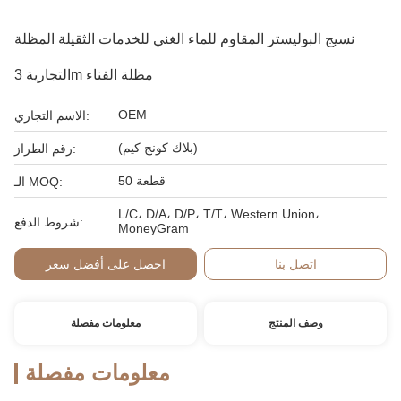
نسيج البوليستر المقاوم للماء الغني للخدمات الثقيلة المظلة
التجارية 3m مظلة الفناء
OEM
الاسم التجاري:
(بلاك كونج كيم)
رقم الطراز:
50 قطعة
الـ MOQ:
L/C، D/A، D/P، T/T، Western Union،
شروط الدفع:
MoneyGram
اتصل بنا
احصل على أفضل سعر
وصف المنتج
معلومات مفصلة
معلومات مفصلة