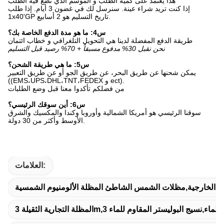
هذا يعتمد على كمية الطلب و الموسم الذي تضع فيه الطلب
إذا كنت تريد شراء عينة. سنرسل لك في غضون 3 أيام. إذا طلب
1x40'GP تاريخ التسليم هو 2 أسابيع.
س4: ما هو مدة الدفع الخاصة بك؟
طريقة الدفع المفضلة لدينا هي التحويل التلغرافي و خطاب ائتمان
نحن نقبل 30% مدفوع مسبقاً + 70% رصيد قبل التسليم
س5: ما هي طريقة الشحن؟
يمكن شحنها عن طريق البحر، عن طريق الجو أو عن طريق التعبير
((EMS،UPS،DHL،TNT،FEDEX و ect).
من فضلكم تأكدوا معنا قبل وضع الطلبات
س6: أين سوقك الرئيسي؟
سوقنا الرئيسي هو أمريكا الشمالية وأوروبا وكندا والمكسيك والشرق
الأوسط وأكثر من 30 دولة.
العلامات: