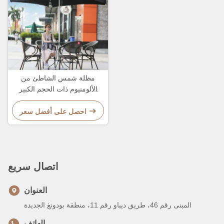
مظلة شمس الشاطئ من
الألومنيوم ذات الحجم الكبير
والعصا القوية للاستمرار في
الهواء الطلق
احصل على أفضل سعر
اتصال سريع
العنوان
المبنى رقم 46، طريق ديباو رقم 11، منطقة بودونغ الجديدة
الهاتف