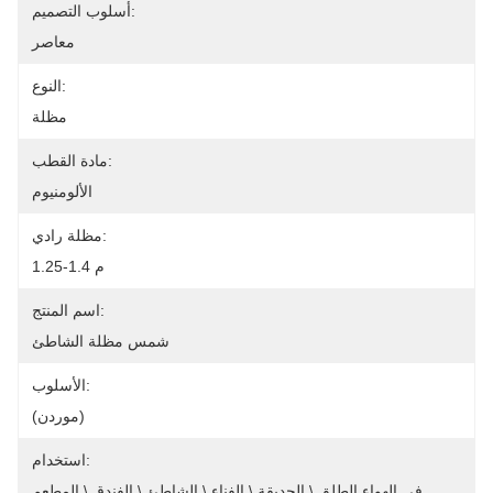
أسلوب التصميم:
معاصر
النوع:
مظلة
مادة القطب:
الألومنيوم
مظلة رادي:
1.25-1.4 م
اسم المنتج:
شمس مظلة الشاطئ
الأسلوب:
(موردن)
استخدام:
في الهواء الطلق \ الحديقة \ الفناء \ الشاطئ \ الفندق \ المطعم