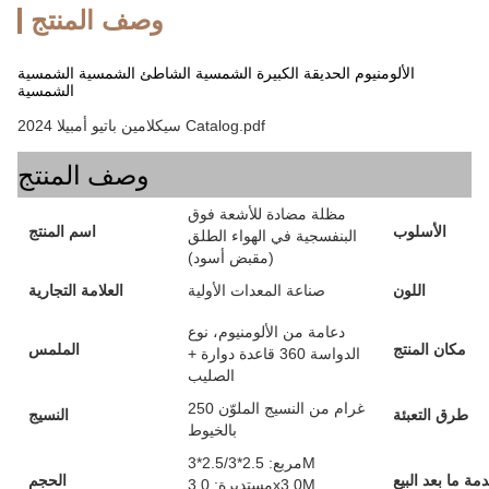
وصف المنتج
الألومنيوم الحديقة الكبيرة الشمسية الشاطئ الشمسية الشمسية
الشمسية
2024 سيكلامين باتيو أمبيلا Catalog.pdf
وصف المنتج
مظلة مضادة للأشعة فوق
الأسلوب
اسم المنتج
البنفسجية في الهواء الطلق
(مقبض أسود)
اللون
صناعة المعدات الأولية
العلامة التجارية
دعامة من الألومنيوم، نوع
مكان المنتج
الملمس
الدواسة 360 قاعدة دوارة +
الصليب
250 غرام من النسيج الملوّن
طرق التعبئة
النسيج
بالخيوط
مربع: 2.5*2.5/3*3M
مة ما بعد البيع
الحجم
مستديرة: 3.0x3.0M