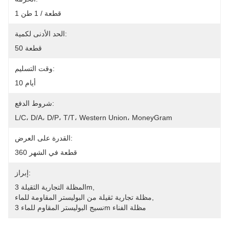
1 قطعة / 1 طن
الحد الأدنى لكمية:
50 قطعة
وقت التسليم:
10 أيام
شروط الدفع:
L/C، D/A، D/P، T/T، Western Union، MoneyGram
القدرة على العرض:
360 قطعة في الشهر
إبراز:
, 
المظلة التجارية الثقيلة 3m
, 
مظلة تجارية ثقيلة من البوليستر المقاومة للماء
نسيج البوليستر المقاوم للماء 3m مظلة الفناء