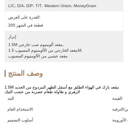
L/C، D/A، D/P، T/T، Western Union، MoneyGram
القدرة على العرض:
200 قطعة في الشهر
إبراز:
, 
1.5M مقعد ألومنيوم صب خارجي
, 
مقعد الخارجي من الألومنيوم المصبوب 1.5M
مقعد خشبي من الألومنيوم المصبوب
وصف المنتج
1.5M مقعد بارك في الهواء الطلق مع أسفل الظهر المزدوج من الحديد
الزهري و طاولة طعام عصرية من خشب التيك
القيمة
البند
/الترفيه
الاستخدام العام
الأوروبية
أسلوب التصميم