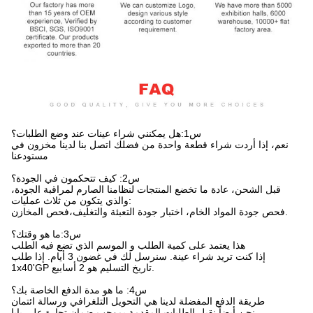
س1:هل يمكنني شراء عينات عند وضع الطلبات؟
نعم، إذا أردت شراء قطعة واحدة من فضلك اتصل بنا لدينا مخزون في
مستودعنا
س2: كيف تتحكمون في الجودة؟
قبل الشحن، عادة ما تخضع المنتجات لنظامنا الصارم لمراقبة الجودة،
والذي يتكون من ثلاث عمليات:
فحص جودة المواد الخام، اختبار جودة التعبئة والتغليف،فحص المخازن.
س3:ما هو وقتك؟
هذا يعتمد على كمية الطلب و الموسم الذي تضع فيه الطلب
إذا كنت تريد شراء عينة. سنرسل لك في غضون 3 أيام. إذا طلب
1x40'GP تاريخ التسليم هو 2 أسابيع.
س4: ما هو مدة الدفع الخاصة بك؟
طريقة الدفع المفضلة لدينا هي التحويل التلغرافي ورسالة ائتمان
نحن أيضاً نقبل الطلبات المقدمة بموجب ضمان تجارة علي بابا.