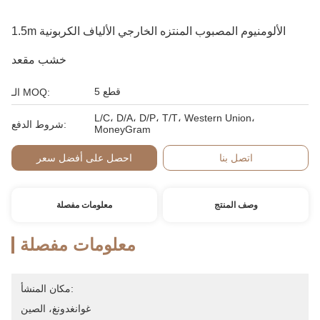
1.5m الألومنيوم المصبوب المنتزه الخارجي الألياف الكربونية
خشب مقعد
5 قطع
الـ MOQ:
L/C، D/A، D/P، T/T، Western Union،
شروط الدفع:
MoneyGram
اتصل بنا
احصل على أفضل سعر
وصف المنتج
معلومات مفصلة
معلومات مفصلة
مكان المنشأ:
غوانغدونغ، الصين