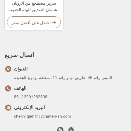
سرير مضطجع من الروتان
للشاطئ الصديق للبيئة الحديقة
PE 2-3 شخص كرسي ترفيهي
احصل على أفضل سعر
اتصال سريع
العنوان
المبنى رقم 46، طريق ديباو رقم 11، منطقة بودونغ الجديدة
الهاتف
86--13901982808
البريد الإلكتروني
cherry.qian@cyclamen-sh.com