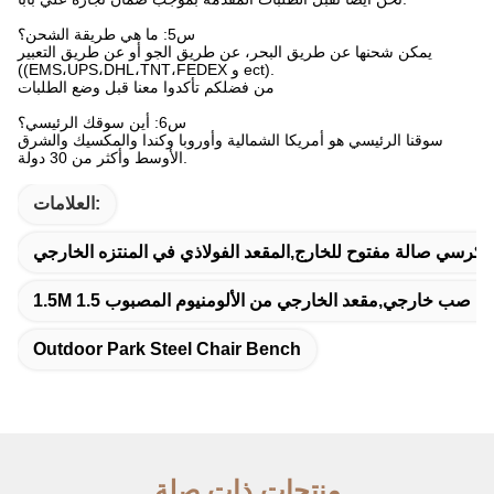
س5: ما هي طريقة الشحن؟
يمكن شحنها عن طريق البحر، عن طريق الجو أو عن طريق التعبير
((EMS،UPS،DHL،TNT،FEDEX و ect).
من فضلكم تأكدوا معنا قبل وضع الطلبات
س6: أين سوقك الرئيسي؟
سوقنا الرئيسي هو أمريكا الشمالية وأوروبا وكندا والمكسيك والشرق
الأوسط وأكثر من 30 دولة.
العلامات:
سي صالة مفتوح للخارج,المقعد الفولاذي في المنتزه الخارجي
Outdoor Park Steel Chair Bench
منتجات ذات صلة