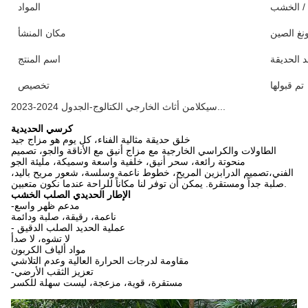
 / الخشب
المواد
نغ الصين
مكان المنشأ
الحديقة
اسم المنتج
تم قبولها
تخصيص
2023-2024 سيكلامن أثاث الخارجي الكتالوج-الجدول...
كرسي الحديدية
خلق حديقة مثالية الفناء، كل يوم هو مزاج جيد
الطاولات والكراسي الخارجية مع مزاج أنيق مع الأناقة والجو، تصميم
منحوتة رائعة، سحر أنيق، خلفية واسعة وسميكة، مليئة الجو
الفني،تصميم الدرابزين المريح، خطوط ناعمة وسلسة، شعور مريح باليد،
صلبة جداً ومستقرة. يمكن أن توفر لنا مكاناً للراحة عندما نكون متعبين.
الإطار الحديدي الصلب الخشب
-مدعم ظهر واسع
ناعمة، رقيقة، صلبة ودائمة
- عملية الحديد الصلب الدقيق
لا تشوه، لا صدأ
مواد ألياف الكربون
مقاومة لدرجات الحرارة العالية وعدم التلاشي
-تعزيز الثقب الأرضي
مستقرة، قوية، مزعجة، ليست سهلة للكسر