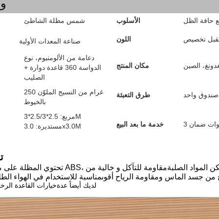
وص
 حافة الظل
الأسلوب
شمس مظلة الشاطئ
قبل تخصيص
اللون
صناعة المعدات الأولية
دعامة من الألومنيوم، نوع
دونغ، الصين
مكان المنتج
الدواسة 360 قاعدة دوارة +
الصليب
250 غرام من النسيج الملوّن
صندوق واحد
طرق التعبئة
بالخيوط
مربع: 2.5*2.5/3*3M
نوات ضمان
خدمة ما بعد البيع
مستديرة: 3.0x3.0M
ت
تحتوي المظلة على مقبض من الراتنج ABS، ويمكن لشخص واحد تشغيلها مفتوحة / مغل
لديك أيضاً عدة
خيارات القاعدة الرخ