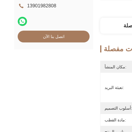
13901982808
صلة
اتصل بنا الآن
ت مفصلة
مكان المنشأ:
تعبئة البريد:
ب التصميم:
مادة القطب:
اسم المنتج: