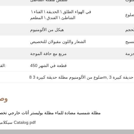
في الهواء الطلق \ الحديقة \ الفناء \ 
الشاطئ \ الفندق \ المطعم
هيكل من الألومنيوم
الشعار واللون مقبولان للتخصيص
مربع مع حافة الموجة
450 قطعة في الشهر
القدرة على العرض:
, 
8 ضلوع من الألومنيوم مظلة حديقة كبيرة 3m
وصف
مظلة شمسية مضادة للماء مظلة بوليستر أثاث خارجي تخص
2024 سيكلامين باتيو أمبيلا Catalog.pdf