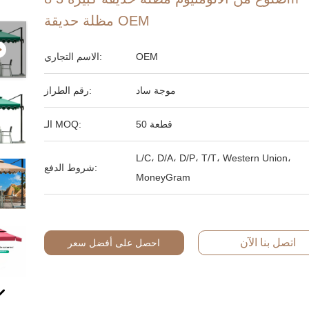
مظلة حديقة OEM
OEM
الاسم التجاري:
موجة ساد
رقم الطراز:
50 قطعة
الـ MOQ:
L/C، D/A، D/P، T/T، Western Union،
شروط الدفع:
MoneyGram
اتصل بنا الآن
احصل على أفضل سعر