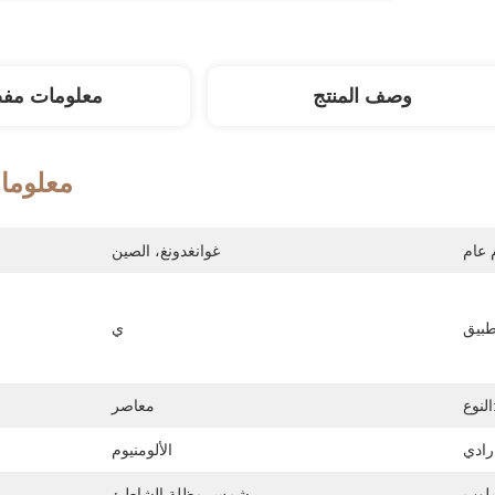
وصف المنتج
معلومات مف
معلوما
غوانغدونغ، الصين
ي
وع:
معاصر
أسلو
الألومنيوم
شمس مظلة الشاطئ