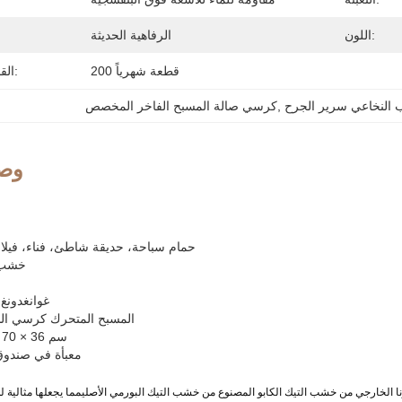
اللون:
الرفاهية الحديثة
200 قطعة شهرياً
القدرة على العرض:
النخاعي سرير الجرح
, 
كرسي صالة المسبح الفاخر المخصص
وصف
حمام سباحة، حديقة شاطئ، فناء، فيلا،
خشب 
غوانغدونغ
المسبح المتحرك كرسي ا
200 × 70 × 36 سم
معبأة في صندوق
ا الخارجي من خشب التيك الكابو المصنوع من خشب التيك البورمي الأصليمما يجعلها مثالية ل