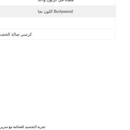
اللون نجا Burlywood
كرسي صالة الخشب 
تجربة التجسيد للفخامة مع سريرن