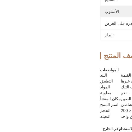
الأسلوب:
إبراز:
 المنتج
المواصفات
القيمة
البند
 غيرها
التطبيق
التيك
المواد
نعم..
مطوية
 الصين
مكان المنشأ
لشاطئ
اسم المنتج
الحجم
 واحد
التعبئة
لاستخدام في الخارج.