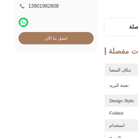
13901982808
صلة
اتصل بنا الآن
ت مفصلة
مكان المنشأ:
تعبئة البريد:
Design Style:
Folded:
استخدام:
النسيج: