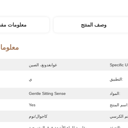
وصف المنتج
معلومات مف
معلوما
Specific U
غوانغدونغ، الصين
التطبيق:
ي
المواد:
Gentle Sitting Sense
منتج:
Yes
كاجوال/نوم
التعبئة:
مقاومة للماء للأشعة فوق البنفسجية