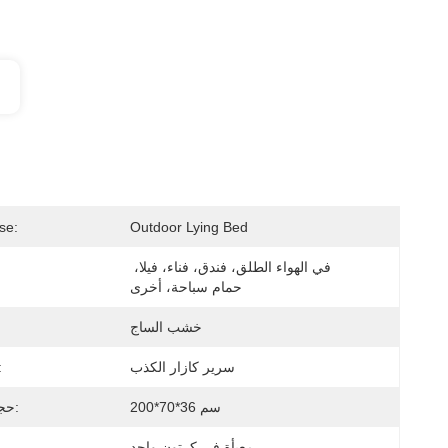
se:
Outdoor Lying Bed
في الهواء الطلق، فندق، فناء، فيلا، 
حمام سباحة، أخرى
خشب الساج
سرير كازار الكذب
اسم ال
200*70*36 سم
حجم الكرسي:
معبأة في كرتون واحد