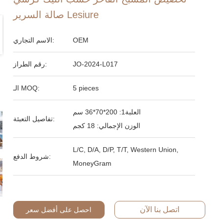
صالة السرير Lesiure
OEM
الاسم التجاري:
JO-2024-L017
رقم الطراز:
5 pieces
الـ MOQ:
العلبة1: 200*70*36 سم
تفاصيل التعبئة:
الوزن الإجمالي: 18 كجم
L/C, D/A, D/P, T/T, Western Union,
شروط الدفع:
MoneyGram
اتصل بنا الآن
احصل على أفضل سعر