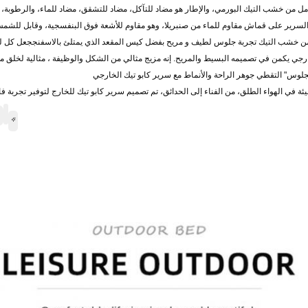
مل من خشب التيك البورمي، والإطار هو مضاد للتآكل، مضاد للتشقق، مضاد للماء، والرطوبة
السرير على قماش مقاوم للماء من صنبريلا، وهو مقاوم للأشعة فوق البنفسجية، وقابل للشمس
من خشب التيك تجربة جلوس لطيف و مريح بفضل كيس المقعد الذي يمتلئ بالاسفنججعل كل ل
رجي يكمن في تصميمه البسيط والمريح. إنه مزيج مثالي من الشكل والوظيفة ، مثالية لخلق مأ
الجلوس" التقطي جوهر الراحة والأنماط مع سرير كابو تيك الخارجي
يئة في الهواء الطلق، من الفناء إلى الحدائق، تم تصميم سرير كابو تيك للخارج لتوفير تجرب