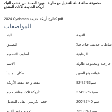
مجموعة صالة قابلة للتعديل مع طاولة القهوة الصلبة من خشب التيك
أريكة الحديقة للأثاث المنتجع
2024 Cyclamen كتالوج أريكة حديقة.pdf
المواصفات
القيمة
البند
شاطئ، حديقة، فناء، فيلا
التطبيق
الرفاهية
أسلوب التصميم
 خارجية ومجموعة طاولة
الاسم
غوانغدونغ الصين
مكان المنشأ
82*82*63سم
مقعد واحد مقعد الأريكة:
274*82*63سم
أريكة ثلاث مقاعد حجم:
200*82*40 سم
حجم الكرسي القابل للتعديل
73*63*40 سم
حجم مقعد القدم: