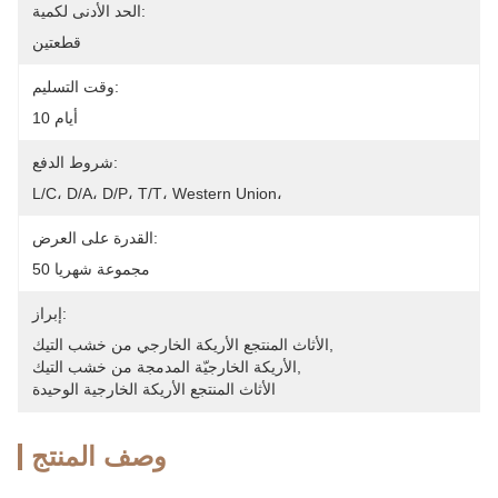
الحد الأدنى لكمية:
قطعتين
وقت التسليم:
10 أيام
شروط الدفع:
L/C، D/A، D/P، T/T، Western Union، 
القدرة على العرض:
50 مجموعة شهريا
إبراز:
, 
الأثاث المنتجع الأريكة الخارجي من خشب التيك
, 
الأريكة الخارجيّة المدمجة من خشب التيك
الأثاث المنتجع الأريكة الخارجية الوحيدة
وصف المنتج