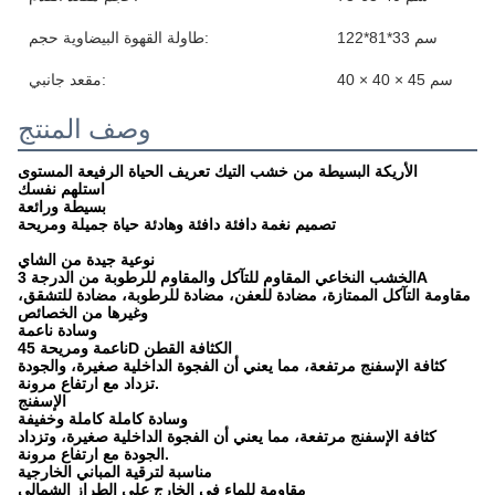
122*81*33 سم
طاولة القهوة البيضاوية حجم:
40 × 40 × 45 سم
مقعد جانبي:
وصف المنتج
الأريكة البسيطة من خشب التيك تعريف الحياة الرفيعة المستوى
استلهم نفسك
بسيطة ورائعة
تصميم نغمة دافئة دافئة وهادئة حياة جميلة ومريحة
نوعية جيدة من الشاي
الخشب النخاعي المقاوم للتآكل والمقاوم للرطوبة من الدرجة 3A
مقاومة التآكل الممتازة، مضادة للعفن، مضادة للرطوبة، مضادة للتشقق،
وغيرها من الخصائص
وسادة ناعمة
ناعمة ومريحة 45D الكثافة القطن
كثافة الإسفنج مرتفعة، مما يعني أن الفجوة الداخلية صغيرة، والجودة
تزداد مع ارتفاع مرونة.
الإسفنج
وسادة كاملة كاملة وخفيفة
كثافة الإسفنج مرتفعة، مما يعني أن الفجوة الداخلية صغيرة، وتزداد
الجودة مع ارتفاع مرونة.
مناسبة لترقية المباني الخارجية
مقاومة للماء في الخارج على الطراز الشمالي