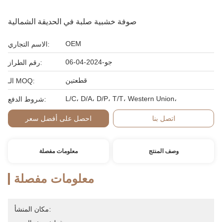
صوفة خشبية صلبة في الحديقة الشمالية
OEM
الاسم التجاري:
جو-2024-04-06
رقم الطراز:
قطعتين
الـ MOQ:
L/C، D/A، D/P، T/T، Western Union،
شروط الدفع:
اتصل بنا
احصل على أفضل سعر
وصف المنتج
معلومات مفصلة
معلومات مفصلة
مكان المنشأ: