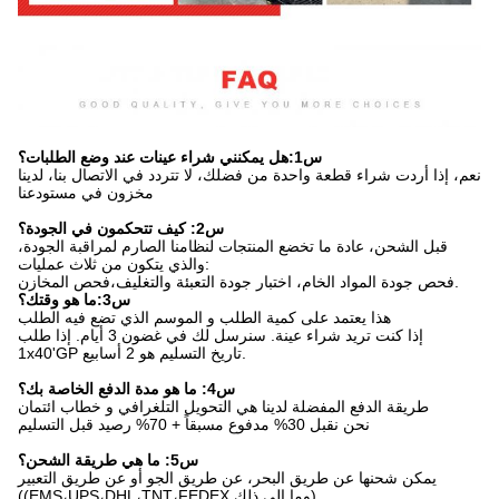
س1:هل يمكنني شراء عينات عند وضع الطلبات؟
نعم، إذا أردت شراء قطعة واحدة من فضلك، لا تتردد في الاتصال بنا، لدينا
مخزون في مستودعنا
س2: كيف تتحكمون في الجودة؟
قبل الشحن، عادة ما تخضع المنتجات لنظامنا الصارم لمراقبة الجودة،
والذي يتكون من ثلاث عمليات:
فحص جودة المواد الخام، اختبار جودة التعبئة والتغليف،فحص المخازن.
س3:ما هو وقتك؟
هذا يعتمد على كمية الطلب و الموسم الذي تضع فيه الطلب
إذا كنت تريد شراء عينة. سنرسل لك في غضون 3 أيام. إذا طلب
1x40'GP تاريخ التسليم هو 2 أسابيع.
س4: ما هو مدة الدفع الخاصة بك؟
طريقة الدفع المفضلة لدينا هي التحويل التلغرافي و خطاب ائتمان
نحن نقبل 30% مدفوع مسبقاً + 70% رصيد قبل التسليم
س5: ما هي طريقة الشحن؟
يمكن شحنها عن طريق البحر، عن طريق الجو أو عن طريق التعبير
((EMS،UPS،DHL،TNT،FEDEX وما إلى ذلك).