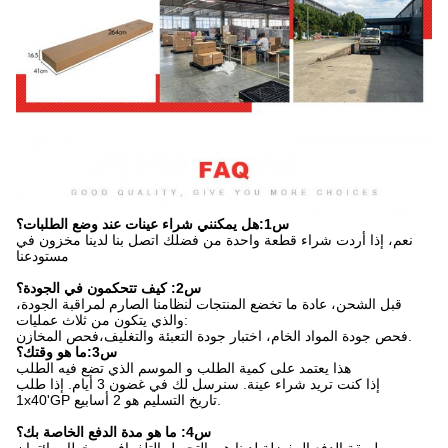
س1:هل يمكنني شراء عينات عند وضع الطلبات؟
نعم، إذا أردت شراء قطعة واحدة من فضلك اتصل بنا لدينا مخزون في
مستودعنا
س2: كيف تتحكمون في الجودة؟
قبل الشحن، عادة ما تخضع المنتجات لنظامنا الصارم لمراقبة الجودة،
والذي يتكون من ثلاث عمليات:
فحص جودة المواد الخام، اختبار جودة التعبئة والتغليف،فحص المخازن.
س3:ما هو وقتك؟
هذا يعتمد على كمية الطلب و الموسم الذي تضع فيه الطلب
إذا كنت تريد شراء عينة. سنرسل لك في غضون 3 أيام. إذا طلب
1x40'GP تاريخ التسليم هو 2 أسابيع.
س4: ما هو مدة الدفع الخاصة بك؟
طريقة الدفع المفضلة لدينا هي التحويل التلغرافي و خطاب ائتمان