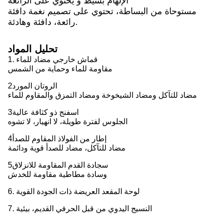
الإلهام بسيط و يحتوي على الرائعة
مستوحاة من البساطة، تحتوي على تصميم نغمة دافئة
رائعة، دافئة وهادئة.
تحليل المواد
1. قماش خارجي مضاد للماء
مقاومة للماء وحماية من الشمس
2الروتان المورد
مضاد للتآكل ومضاد الشيخوخة ومضاد التمزق والمقاوم للماء
3اسفنج ذو كثافة عالية
الجلوس لفترة طويلة، لا انهيار، لا تشوه
4إطار من الفولاذ المقاوم للصدأ
مضاد للتآكل، مضاد للصدأ قوية ودائمة
5سجادة القدم المقاومة للانزلاق
وسادة مطاطية مقاومة للخدش
6. لوحة المقعد العريضة ذات الجودة القوية
7. النسيج اليدوي من قبل الحرفي القديم، بيئية