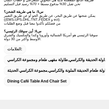
نحن نقبل 30% مدفوع مسبقاً + 70% رصيد قبل التسليم
س5: ما هي طريقة الشحن؟
يمكن شحنها عن طريق البحر، عن طريق الجو أو عن طريق التعبير
((EMS،UPS،DHL،TNT،FEDEX و ect).
من فضلكم تأكدوا معنا قبل وضع الطلبات
س6: أين سوقك الرئيسي؟
سوقنا الرئيسي هو أمريكا الشمالية وأوروبا وكندا والمكسيك والشرق
الأوسط وأكثر من 30 دولة.
العلامات:
 طاولة الحديقة والكراسي,طاولة مقهى طعام ومجموعة الكراسي
ولة طعام الحديقة الملونة والكراسي,مجموعة الكراسي الحديثة
Dining Café Table And Chair Set