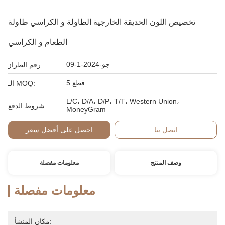
تخصيص اللون الحديقة الخارجية الطاولة و الكراسي طاولة
الطعام و الكراسي
جو-2024-1-09
رقم الطراز:
5 قطع
الـ MOQ:
L/C، D/A، D/P، T/T، Western Union،
شروط الدفع:
MoneyGram
اتصل بنا
احصل على أفضل سعر
وصف المنتج
معلومات مفصلة
معلومات مفصلة
مكان المنشأ: