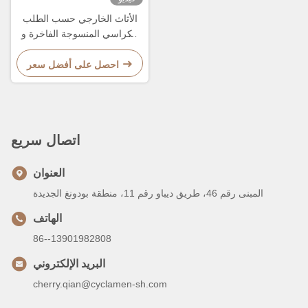
الأثاث الخارجي حسب الطلب
الكراسي المنسوجة الفاخرة و
الطاولة الحديقة الفناء طعام
احصل على أفضل سعر
اتصال سريع
العنوان
المبنى رقم 46، طريق ديباو رقم 11، منطقة بودونغ الجديدة
الهاتف
86--13901982808
البريد الإلكتروني
cherry.qian@cyclamen-sh.com