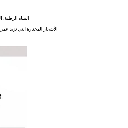
المياه الرطبة، 
الأشجار المختارة التي تزيد عمرها عن 60 عامًا من خشب التيك مقاومة للنمل الطبيعي.غنية بالدهون