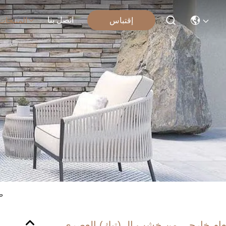
اتصل بنا
إقتباس
المنتجات
طا
ام خارجي من خشب الـ (تيك) العصري