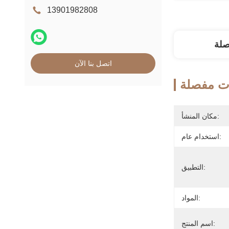
13901982808
صلة
اتصل بنا الآن
ت مفصلة
مكان المنشأ:
استخدام عام:
التطبيق:
المواد:
اسم المنتج: