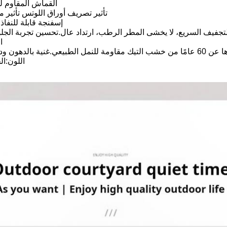
2. القماش المقاوم 
تأثير تصريف أوراق اللوتس تأثير م
3إسفنجة قابلة للنفا
التجفيف السريع، لا يخشى المطر الرطب، ارتداد عال.تحسين تجربة الج
4
 ودائمة لمدة عقدين
اللون:
ال