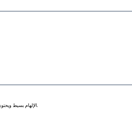
مستوحاة من البساطة، تحتوي على تصميم نغمة دافئة رائعة، دافئة وهادئة.
الإلهام بسيط ويحتو