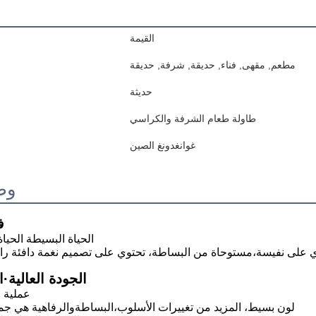
ا
القيمة
مطعم, مقهى, فناء, حديقة, شرفة, حديقة
حديثة
طاولة طعام الشرفة والكراسي
غوانغدونغ الصين
وص
ف
الحياة البسيطة الحيا
ي على نفيسة،
الجودة العالية·ا
1. عملية
لون بسيط، المزيد من تغييرات الأسلوب،
البساطة
والرفاهية هي ج