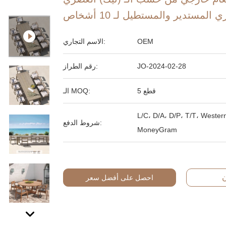
المستدير والمستطيل لـ 10 أشخاص
OEM
الاسم التجاري:
JO-2024-02-28
رقم الطراز:
5 قطع
الـ MOQ:
L/C، D/A، D/P، T/T، Wester
شروط الدفع:
MoneyGram
ن
احصل على أفضل سعر