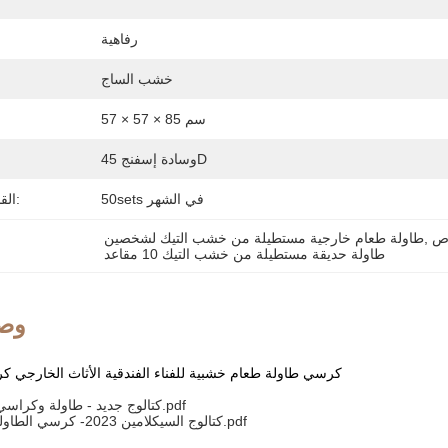
رفاهية
خشب الساج
57 × 57 × 85 سم
وسادة إسفنج 45D
50sets في الشهر
القدرة على العرض:
, 
طاولة طعام خارجية مستطيلة من خشب التيك لشخصين
طاولة حديقة مستطيلة من خشب التيك 10 مقاعد
وصف
كرسي طاولة طعام خشبية للفناء الفندقية الأثاث الخارجي 
2024 Cyclamen كتالوج جديد - طاولة وكراسي.pdf
كتالوج السيكلامين 2023- كرسي الطاولة في الهواء الطلق.pdf