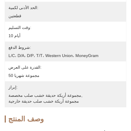
الحد الأدنى لكمية:
قطعتين
وقت التسليم:
10 أيام
شروط الدفع:
L/C، D/A، D/P، T/T، Western Union، MoneyGram
القدرة على العرض:
50 مجموعة شهريا
إبراز:
, 
مجموعة أريكة حديقة خشب صلب مخصصة
مجموعة أريكة خشب صلب حديقة خارجية
وصف المنتج