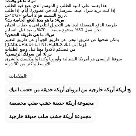
س3:ما هو وقتك؟
هذا يعتمد على كمية الطلب و الموسم الذي تضع فيه الطلب
إذا كنت تريد شراء عينة. سنرسل لك في غضون 3 أيام. إذا طلب
1x40'GP تاريخ التسليم هو 2 أسابيع.
س4: ما هو مدة الدفع الخاصة بك؟
طريقة الدفع المفضلة لدينا هي التحويل التلغرافي و خطاب ائتمان
نحن نقبل 30% مدفوع مسبقاً + 70% رصيد قبل التسليم
س5: ما هي طريقة الشحن؟
يمكن شحنها عن طريق البحر، عن طريق الجو أو عن طريق التعبير
((EMS،UPS،DHL،TNT،FEDEX وما إلى ذلك).
من فضلكم تأكدوا معنا قبل وضع الطلبات
س6: أين سوقك الرئيسي؟
سوقنا الرئيسي هو أمريكا الشمالية وأوروبا وكندا والمكسيك والشرق
الأوسط وأكثر من 30 دولة.
العلامات:
سيج أريكة أريكة خارجية من الروتان,أريكة حديقة من خشب التيك
مجموعة أريكة حديقة خشب صلب مخصصة
مجموعة أريكة خشب صلب حديقة خارجية