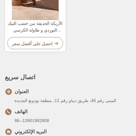
الأريكة الحديقة من خشب التيك
النوردي و طاولة الكرسي
الترفيهي المجموعة الأثاث
الخارجية
احصل على أفضل سعر
اتصال سريع
العنوان
المبنى رقم 46، طريق ديباو رقم 11، منطقة بودونغ الجديدة
الهاتف
86--13901982808
البريد الإلكتروني