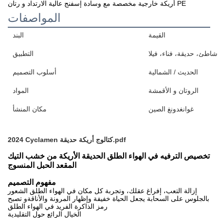
أريكة خارجية مخصصة مع وسادة إسفنج عالية الارتداد و رتان PE
المواصفات
القيمة
البند
شاطئ، حديقة، فناء، فيلا
التطبيق
الحديث / الشمالية
أسلوب التصميم
الروتان و الأقمشة
المواد
غوانغدونغ الصين
مكان المنشأ
2024 Cyclamen كتالوج أريكة حديقة.pdf
تخصيص الترفيه في الهواء الطلق الحديقة الأريكة من خشب التيك
المقعد الحبل المنسوج
مفهوم التصميم
إزالة التعب، إفراغ عقلك، وتجربة كل مكان في الهواء الطلق الشعور
بالجلوس على السحابة يجعل الحياة خفيفة وإظهار المرونة والأناقةو تصبح
رمز الذاكرة الفريد في الهواء الطلق
الخيال الرائع حول التقليدية