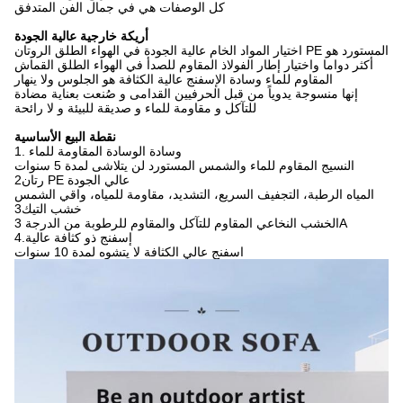
كل الوصفات هي في جمال الفن المتدفق
أريكة خارجية عالية الجودة
اختيار المواد الخام عالية الجودة في الهواء الطلق الروتان PE المستورد هو
أكثر دواما واختيار إطار الفولاذ المقاوم للصدأ في الهواء الطلق القماش
المقاوم للماء وسادة الإسفنج عالية الكثافة هو الجلوس ولا ينهار
إنها منسوجة يدوياً من قبل الحرفيين القدامى و صُنعت بعناية مضادة
للتآكل و مقاومة للماء و صديقة للبيئة و لا رائحة
نقطة البيع الأساسية
1. وسادة الوسادة المقاومة للماء
النسيج المقاوم للماء والشمس المستورد لن يتلاشى لمدة 5 سنوات
2رتان PE عالي الجودة
المياه الرطبة، التجفيف السريع، التشديد، مقاومة للمياه، واقي الشمس
3خشب التيك
الخشب النخاعي المقاوم للتآكل والمقاوم للرطوبة من الدرجة 3A
4.إسفنج ذو كثافة عالية
اسفنج عالي الكثافة لا يتشوه لمدة 10 سنوات