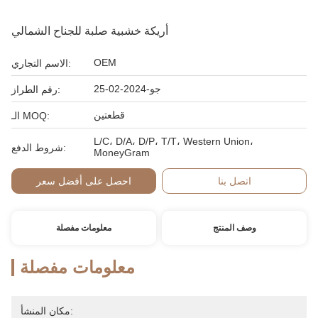
أريكة خشبية صلبة للجناح الشمالي
OEM
الاسم التجاري:
جو-2024-02-25
رقم الطراز:
قطعتين
الـ MOQ:
L/C، D/A، D/P، T/T، Western Union،
شروط الدفع:
MoneyGram
اتصل بنا
احصل على أفضل سعر
وصف المنتج
معلومات مفصلة
معلومات مفصلة
مكان المنشأ: